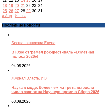
11
12
13
14
15
16
17
18
19
20
21
22
23
24
25
26
27
28
29
30
31
« Апр
Июн »
Последние новости
Бесшапошникова Елена
В Юже отгремел рок-фестиваль «Взлетная
полоса 2026»!
04.08.2026
Журнал Власть. ИО
Наука в моде: более чем на треть выросло
число заявок на Научную премию Сбера 2026
03.08.2026