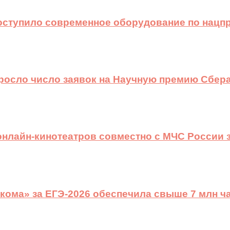
оступило современное оборудование по нацп
ыросло число заявок на Научную премию Сбера
 онлайн-кинотеатров совместно с МЧС России
ома» за ЕГЭ-2026 обеспечила свыше 7 млн ч