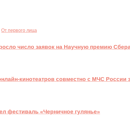
От первого лица
ыросло число заявок на Научную премию Сбера
 онлайн-кинотеатров совместно с МЧС России
ел фестиваль «Черничное гулянье»