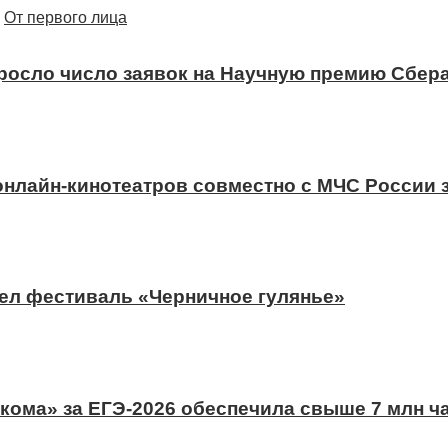
От первого лица
ыросло число заявок на Научную премию Сбера
 онлайн-кинотеатров совместно с МЧС России
ел фестиваль «Черничное гулянье»
ома» за ЕГЭ-2026 обеспечила свыше 7 млн ч