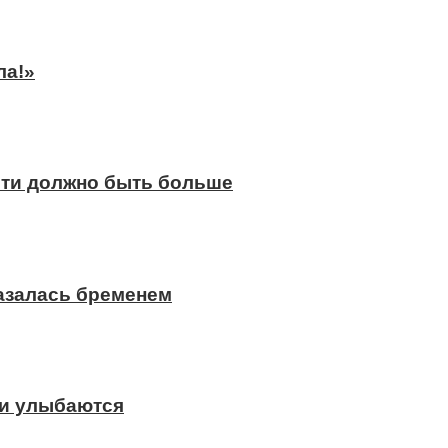
ла!»
сти должно быть больше
казалась бременем
ди улыбаются