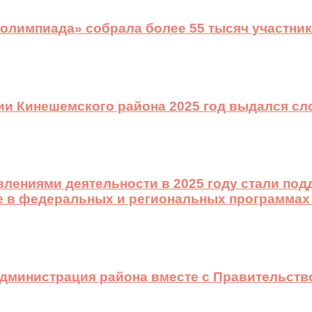
 олимпиада» собрала более 55 тысяч участник
ии Кинешемского района 2025 год выдался с
лениями деятельности в 2025 году стали подд
е в федеральных и региональных программах
 администрация района вместе с Правительст