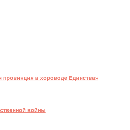
я провинция в хороводе Единства»
ественной войны