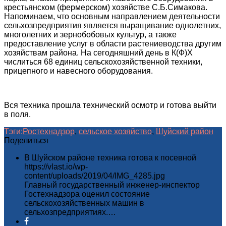
крестьянском (фермерском) хозяйстве С.Б.Симакова.
Напоминаем, что основным направлением деятельности
сельхозпредприятия является выращивание однолетних,
многолетних и зернобобовых культур, а также
предоставление услуг в области растениеводства другим
хозяйствам района. На сегодняшний день в К(Ф)Х
числиться 68 единиц сельскохозяйственной техники,
прицепного и навесного оборудования.
Вся техника прошла технический осмотр и готова выйти
в поля.
Тэги:
Ростехнадзор
,
сельское хозяйство
,
Шуйский район
Поделиться
В Шуйском районе техника готова к посевной
https://vlast.io/wp-
content/uploads/2019/04/IMG_4285.jpg
Главный государственный инженер-инспектор
Гостехнадзора оценил состояние
сельскохозяйственных машин в
сельхозпредприятиях.…