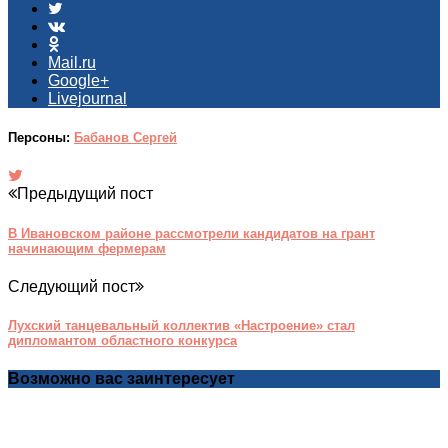
Mail.ru
Google+
Livejournal
Персоны:
Бабанов Сергей
Предыдущий пост
В Ивановском районе рассмотрели кандидатов на грант
начинающим фермерам
Следующий пост
Лухский танцевальный коллектив «Настроение» стал
дипломантом областного конкурса
Возможно вас заинтересует