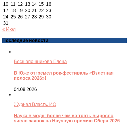
10
11
12
13
14
15
16
17
18
19
20
21
22
23
24
25
26
27
28
29
30
31
« Июл
Последние новости
Бесшапошникова Елена
В Юже отгремел рок-фестиваль «Взлетная
полоса 2026»!
04.08.2026
Журнал Власть. ИО
Наука в моде: более чем на треть выросло
число заявок на Научную премию Сбера 2026