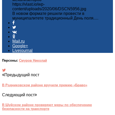
https://vlast.io/wp-
content/uploads/2020/06/DSCN5956.jpg
В новом формате решили провести в
муниципалитете традиционный День поля.…
Mail.ru
Google+
Livejournal
Персоны:
Смуров Николай
Предыдущий пост
В Родниковском районе вручили премию «Браво»
Следующий пост
В Шуйском районе проверяют меры по обеспечению
безопасности на транспорте