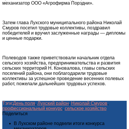
механизатор ООО «Агрофирма Порздни».
Затем глава Лухского муниципального района Николай
Смуров посетил трудовые коллективы, поздравил
победителей и вручил заслуженные награды — дипломы
и ценные подарки.
Полеводов также приветствовали начальник отдела
сельского хозяйства, предпринимательства и развития
сельских территорий Н. Коновалова, главы сельских
поселений района, они поблагодарили трудовые
коллективы за успешное проведение весенних полевых
работ, пожелали дальнейших трудовых успехов.
Тэги:
День поля
,
Лухский район
,
Николай Смуров
,
профессиональный конкурс
,
сельское хозяйство
Поделиться
В Лухском районе подвели итоги конкурса
механизаторов