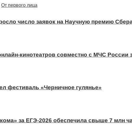
От первого лица
ыросло число заявок на Научную премию Сбера
 онлайн-кинотеатров совместно с МЧС России
ел фестиваль «Черничное гулянье»
ома» за ЕГЭ-2026 обеспечила свыше 7 млн ч