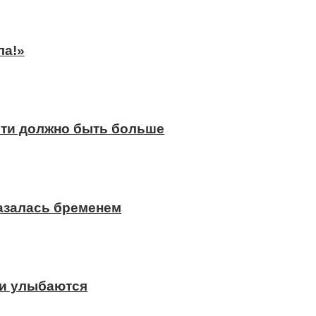
ла!»
сти должно быть больше
казалась бременем
ди улыбаются