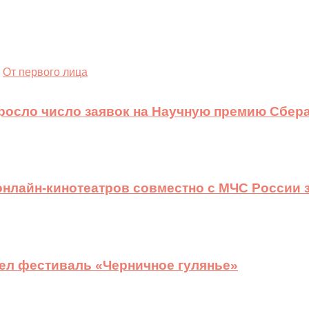
От первого лица
ыросло число заявок на Научную премию Сбера
 онлайн-кинотеатров совместно с МЧС России
ел фестиваль «Черничное гулянье»