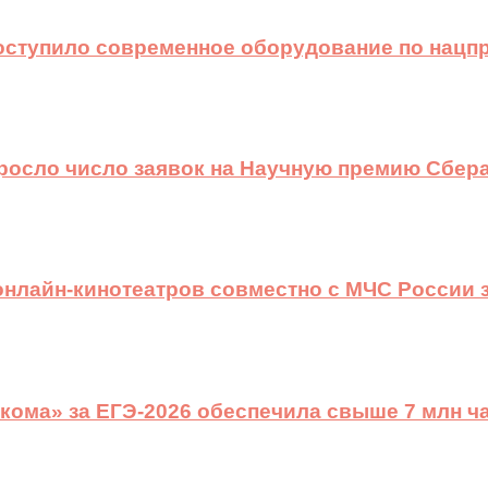
оступило современное оборудование по нацп
ыросло число заявок на Научную премию Сбера
 онлайн-кинотеатров совместно с МЧС России
ома» за ЕГЭ-2026 обеспечила свыше 7 млн ч