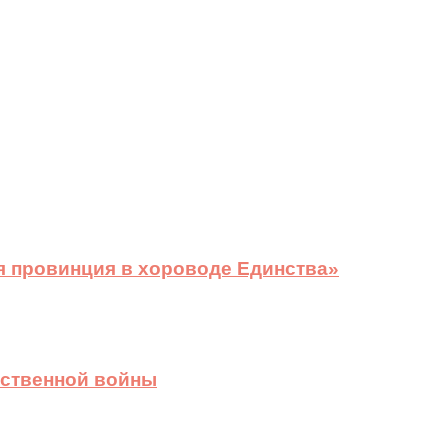
я провинция в хороводе Единства»
ественной войны