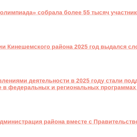
 олимпиада» собрала более 55 тысяч участник
ии Кинешемского района 2025 год выдался с
лениями деятельности в 2025 году стали подд
е в федеральных и региональных программах
 администрация района вместе с Правительст