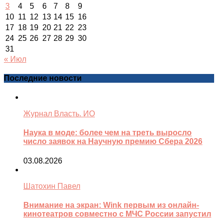
3
4
5
6
7
8
9
10
11
12
13
14
15
16
17
18
19
20
21
22
23
24
25
26
27
28
29
30
31
« Июл
Последние новости
Журнал Власть. ИО
Наука в моде: более чем на треть выросло
число заявок на Научную премию Сбера 2026
03.08.2026
Шатохин Павел
Внимание на экран: Wink первым из онлайн-
кинотеатров совместно с МЧС России запустил