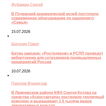
Жубаркин Сергей
В Пучежский краеведческий музей поступило
современное оборудование по нацпроекту
«Семья»
15.07.2026
Шатохин Павел
Битва заводов: «Ростелеком» и РСПП проведут
кибертурнир для сотрудников промышленных
предприятий России
10.07.2026
Парунов Владислав
В Лежневском районе КФХ Сергея Котова на
средства «Агростартапа» построило тепличный
комплекс и выращивает 1,5 тысячи видов
декоративных культур