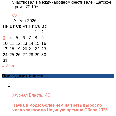
участвовал в международном фестивале «Детское
время 20:19».…
Август 2026
Пн
Вт
Ср
Чт
Пт
Сб
Вс
1
2
3
4
5
6
7
8
9
10
11
12
13
14
15
16
17
18
19
20
21
22
23
24
25
26
27
28
29
30
31
« Июл
Последние новости
Журнал Власть. ИО
Наука в моде: более чем на треть выросло
число заявок на Научную премию Сбера 2026