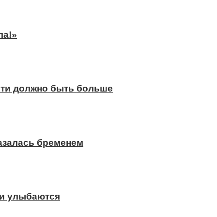
ла!»
сти должно быть больше
казалась бременем
ди улыбаются