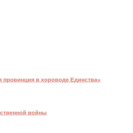
я провинция в хороводе Единства»
ественной войны