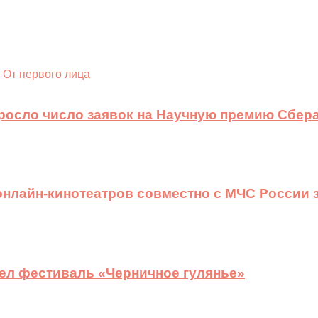
От первого лица
ыросло число заявок на Научную премию Сбера
 онлайн-кинотеатров совместно с МЧС России
ел фестиваль «Черничное гулянье»