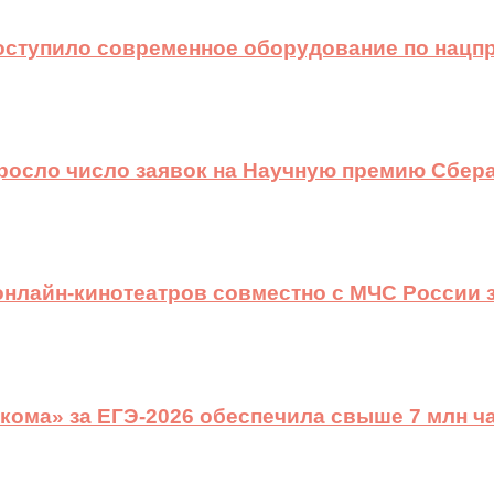
оступило современное оборудование по нацп
ыросло число заявок на Научную премию Сбера
 онлайн-кинотеатров совместно с МЧС России
ома» за ЕГЭ-2026 обеспечила свыше 7 млн ч