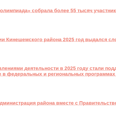
 олимпиада» собрала более 55 тысяч участник
ии Кинешемского района 2025 год выдался с
лениями деятельности в 2025 году стали подд
е в федеральных и региональных программах
 администрация района вместе с Правительст