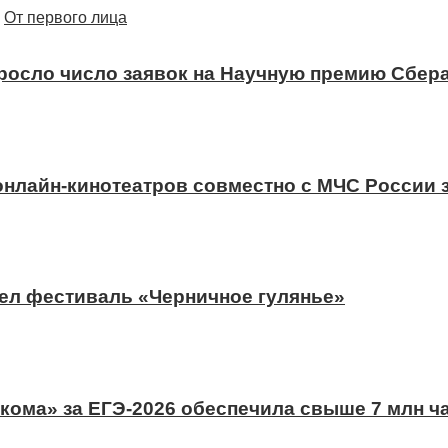
От первого лица
ыросло число заявок на Научную премию Сбера
 онлайн-кинотеатров совместно с МЧС России
ел фестиваль «Черничное гулянье»
ома» за ЕГЭ-2026 обеспечила свыше 7 млн ч