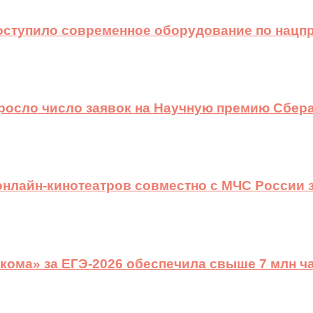
оступило современное оборудование по нацп
ыросло число заявок на Научную премию Сбера
 онлайн-кинотеатров совместно с МЧС России
ома» за ЕГЭ-2026 обеспечила свыше 7 млн ч