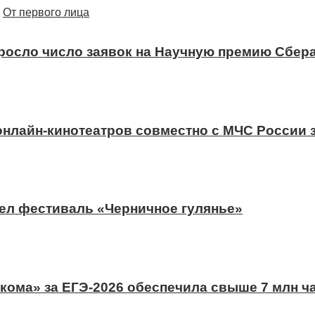
От первого лица
ыросло число заявок на Научную премию Сбера
 онлайн-кинотеатров совместно с МЧС России
ел фестиваль «Черничное гулянье»
ома» за ЕГЭ-2026 обеспечила свыше 7 млн ч