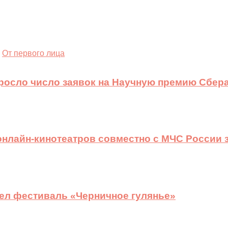
От первого лица
ыросло число заявок на Научную премию Сбера
 онлайн-кинотеатров совместно с МЧС России
ел фестиваль «Черничное гулянье»