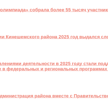
 олимпиада» собрала более 55 тысяч участник
ии Кинешемского района 2025 год выдался с
лениями деятельности в 2025 году стали подд
е в федеральных и региональных программах
 администрация района вместе с Правительст