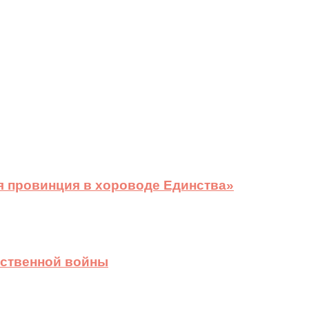
я провинция в хороводе Единства»
ественной войны