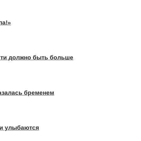
ла!»
сти должно быть больше
казалась бременем
ди улыбаются