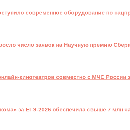
оступило современное оборудование по нацп
ыросло число заявок на Научную премию Сбера
 онлайн-кинотеатров совместно с МЧС России
ома» за ЕГЭ-2026 обеспечила свыше 7 млн ч