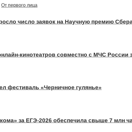
От первого лица
ыросло число заявок на Научную премию Сбера
 онлайн-кинотеатров совместно с МЧС России
ел фестиваль «Черничное гулянье»
ома» за ЕГЭ-2026 обеспечила свыше 7 млн ч