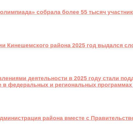
 олимпиада» собрала более 55 тысяч участник
ии Кинешемского района 2025 год выдался с
лениями деятельности в 2025 году стали подд
е в федеральных и региональных программах
 администрация района вместе с Правительст