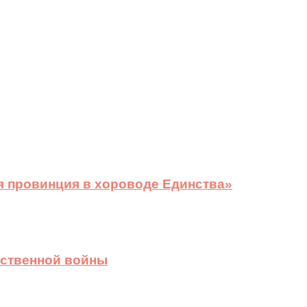
я провинция в хороводе Единства»
ественной войны