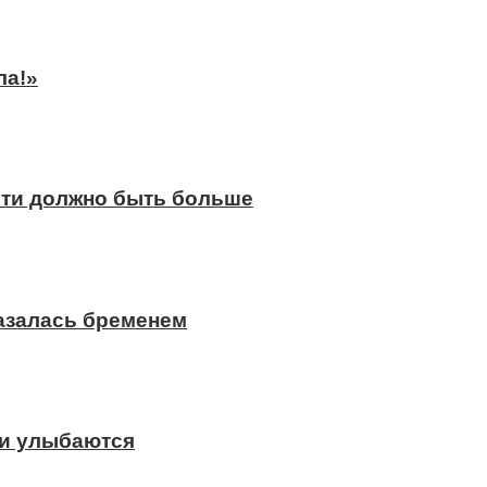
ла!»
сти должно быть больше
казалась бременем
ди улыбаются