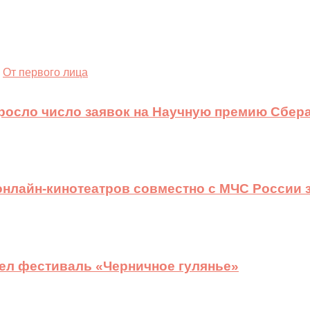
От первого лица
ыросло число заявок на Научную премию Сбера
 онлайн-кинотеатров совместно с МЧС России
ел фестиваль «Черничное гулянье»