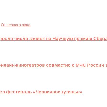
От первого лица
ыросло число заявок на Научную премию Сбера
 онлайн-кинотеатров совместно с МЧС России
ел фестиваль «Черничное гулянье»