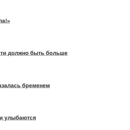
ла!»
сти должно быть больше
казалась бременем
ди улыбаются