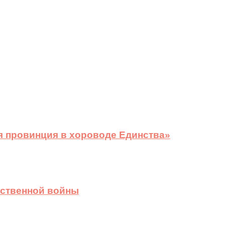
я провинция в хороводе Единства»
ественной войны