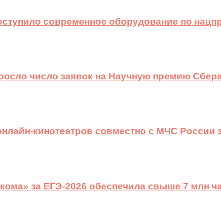
оступило современное оборудование по нацп
ыросло число заявок на Научную премию Сбера
 онлайн-кинотеатров совместно с МЧС России
ома» за ЕГЭ-2026 обеспечила свыше 7 млн ч