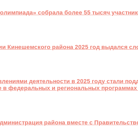
 олимпиада» собрала более 55 тысяч участник
ии Кинешемского района 2025 год выдался с
лениями деятельности в 2025 году стали подд
е в федеральных и региональных программах
 администрация района вместе с Правительст