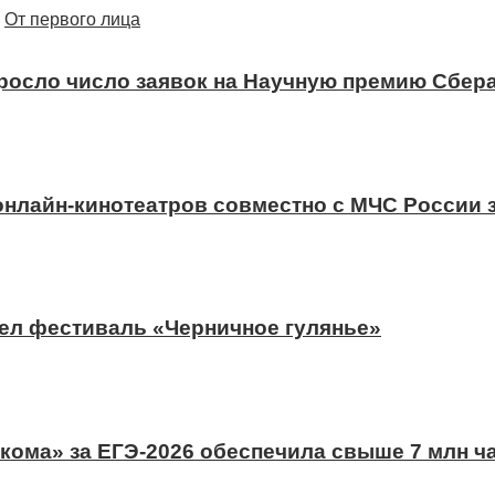
От первого лица
ыросло число заявок на Научную премию Сбера
 онлайн-кинотеатров совместно с МЧС России
ел фестиваль «Черничное гулянье»
ома» за ЕГЭ-2026 обеспечила свыше 7 млн ч