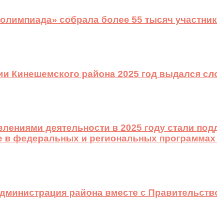
 олимпиада» собрала более 55 тысяч участник
ии Кинешемского района 2025 год выдался с
лениями деятельности в 2025 году стали подд
е в федеральных и региональных программах
 администрация района вместе с Правительст