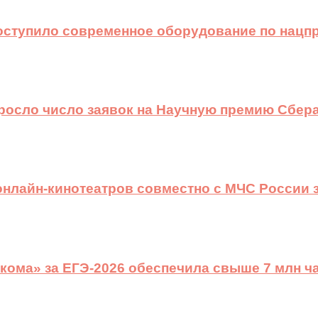
оступило современное оборудование по нацп
ыросло число заявок на Научную премию Сбера
 онлайн-кинотеатров совместно с МЧС России
ома» за ЕГЭ-2026 обеспечила свыше 7 млн ч