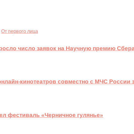
От первого лица
ыросло число заявок на Научную премию Сбера
 онлайн-кинотеатров совместно с МЧС России
ел фестиваль «Черничное гулянье»