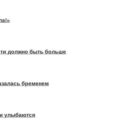
ла!»
сти должно быть больше
казалась бременем
ди улыбаются