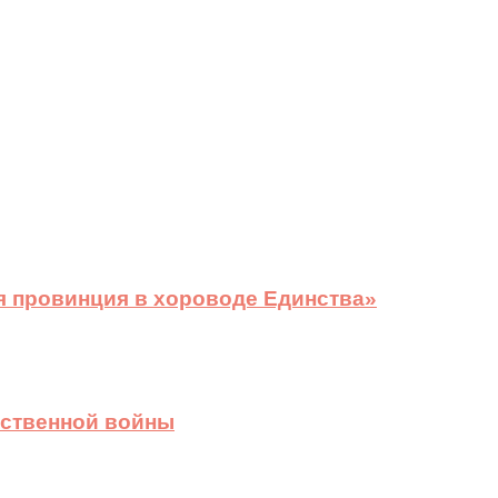
я провинция в хороводе Единства»
ественной войны