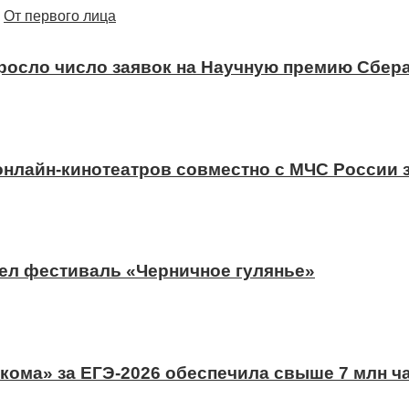
От первого лица
ыросло число заявок на Научную премию Сбера
 онлайн-кинотеатров совместно с МЧС России
ел фестиваль «Черничное гулянье»
ома» за ЕГЭ-2026 обеспечила свыше 7 млн ч