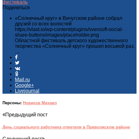
фестиваль
Поделиться
«Солнечный круг» в Вичугском районе собрал
друзей со всех волостей
https://vlast.io/wp-content/plugins/svensoft-social-
share-buttons/images/placeholder.png
Областной фестиваль детского художественного
творчества «Солнечный круг» прошел восьмой раз.
…
Mail.ru
Google+
Livejournal
Персоны:
Новиков Михаил
Предыдущий пост
День социального работника отметили в Приволжском районе
Следующий пост