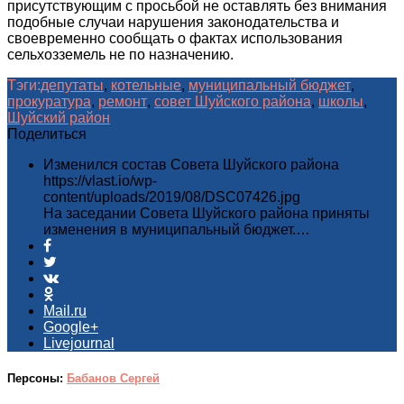
присутствующим с просьбой не оставлять без внимания
подобные случаи нарушения законодательства и
своевременно сообщать о фактах использования
сельхозземель не по назначению.
Тэги:
депутаты
,
котельные
,
муниципальный бюджет
,
прокуратура
,
ремонт
,
совет Шуйского района
,
школы
,
Шуйский район
Поделиться
Изменился состав Совета Шуйского района
https://vlast.io/wp-
content/uploads/2019/08/DSC07426.jpg
На заседании Совета Шуйского района приняты
изменения в муниципальный бюджет.…
Mail.ru
Google+
Livejournal
Персоны:
Бабанов Сергей