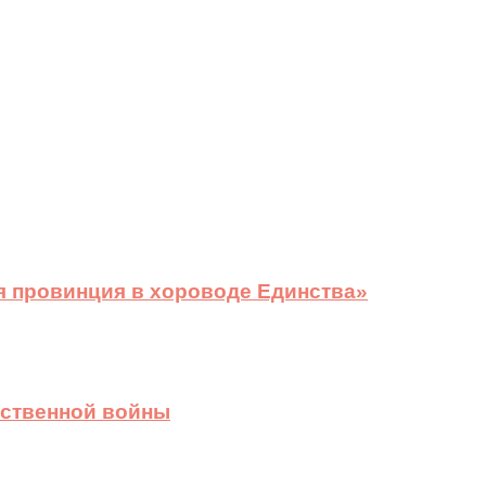
я провинция в хороводе Единства»
ественной войны