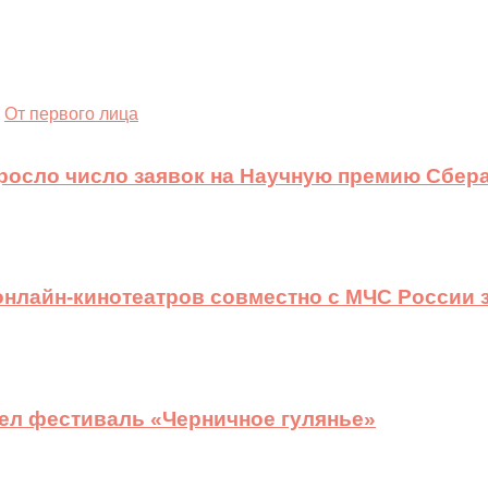
От первого лица
ыросло число заявок на Научную премию Сбера
 онлайн-кинотеатров совместно с МЧС России
ел фестиваль «Черничное гулянье»