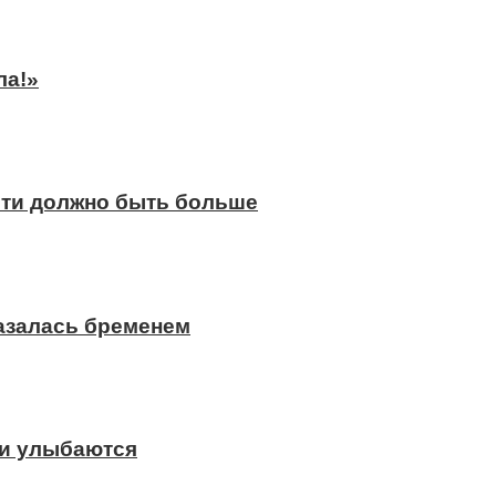
ла!»
сти должно быть больше
казалась бременем
ди улыбаются