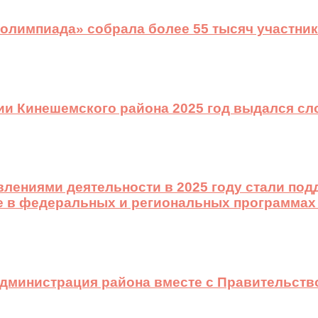
 олимпиада» собрала более 55 тысяч участник
ии Кинешемского района 2025 год выдался с
лениями деятельности в 2025 году стали подд
е в федеральных и региональных программах
 администрация района вместе с Правительст