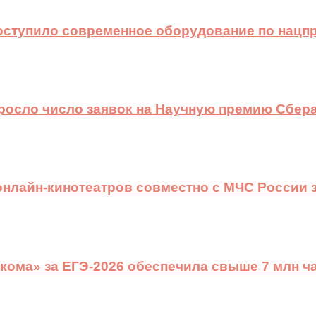
оступило современное оборудование по нацп
ыросло число заявок на Научную премию Сбера
 онлайн-кинотеатров совместно с МЧС России
ома» за ЕГЭ-2026 обеспечила свыше 7 млн ч