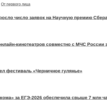
От первого лица
ыросло число заявок на Научную премию Сбера
 онлайн-кинотеатров совместно с МЧС России
ел фестиваль «Черничное гулянье»
ома» за ЕГЭ-2026 обеспечила свыше 7 млн ч