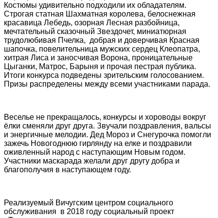
Костюмы удивительно подходили их обладателям.
Строгая статная Шахматная королева, белоснежная
красавица Лебедь, озорная Лесная разбойница,
мечтательный сказочный Звездочет, миниатюрная
трудолюбивая Пчелка, добрая и доверчивая Красная
шапочка, повелительница мужских сердец Клеопатра,
хитрая Лиса и заносчивая Ворона, проницательные
Цыганки, Матрос, Барыня и прочая пестрая публика.
Итоги конкурса подведены зрительским голосованием.
Призы распределены между всеми участниками парада.
Веселье не прекращалось, конкурсы и хороводы вокруг
ёлки сменяли друг друга. Звучали поздравления, вальсы
и энергичные мелодии. Дед Мороз и Снегурочка помогли
зажечь Новогоднюю гирлянду на елке и поздравили
оживленный народ с наступающим Новым годом.
Участники маскарада желали друг другу добра и
благополучия в наступающем году.
Реализуемый Вичугским центром социального
обслуживания в 2018 году социальный проект