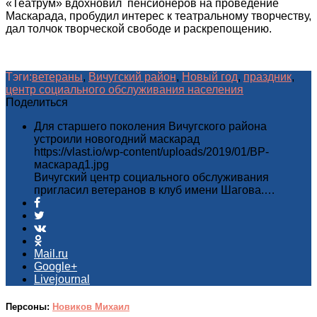
«Театрум» вдохновил пенсионеров на проведение
Маскарада, пробудил интерес к театральному творчеству,
дал толчок творческой свободе и раскрепощению.
Тэги:
ветераны
,
Вичугский район
,
Новый год
,
праздник
,
центр социального обслуживания населения
Поделиться
Для старшего поколения Вичугского района
устроили новогодний маскарад
https://vlast.io/wp-content/uploads/2019/01/ВР-
маскарад1.jpg
Вичугский центр социального обслуживания
пригласил ветеранов в клуб имени Шагова.…
Mail.ru
Google+
Livejournal
Персоны:
Новиков Михаил