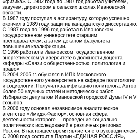
«физика». С 1982 года по 1987 год работал учителем,
завучем, директором в сельских школах Ивановской
области.
В 1987 году поступил в аспирантуру, которую успешно
окончил в 1989 году, защитив кандидатскую диссертацию.
С 1987 года по 1996 год работал в Ивановском
государственном университете старшим
преподавателем, а затем деканом факультета
повышения квалификации.
С 1996 работал в Ивановском государственном
энергетическом университете в должности доцента
кафедры «Связи с общественностью, политология и
право».
В 2004-2005 гг. обучался в ИПК Московского
государственного университета на кафедре политологии
и социологии. Получил квалификацию политолога. Автор
более 50 научных статей и методических работ.
Избирался депутатом Ивановской городской Думы IV и V
созывов.
В 2006 году основал независимое аналитическое
агентство «Имидж-Фактор», основная сфера
деятельности которого — проведение социально-
политических исследований в различных регионах
России. В настоящее время является его руководителем.
С 2008 года состоит в Партии «ЕДИНАЯ РОССИЯ»,