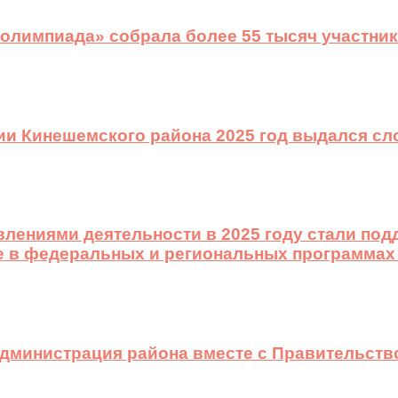
 олимпиада» собрала более 55 тысяч участник
ии Кинешемского района 2025 год выдался с
лениями деятельности в 2025 году стали подд
е в федеральных и региональных программах
 администрация района вместе с Правительст