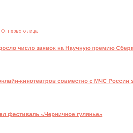
От первого лица
ыросло число заявок на Научную премию Сбера
 онлайн-кинотеатров совместно с МЧС России
ел фестиваль «Черничное гулянье»