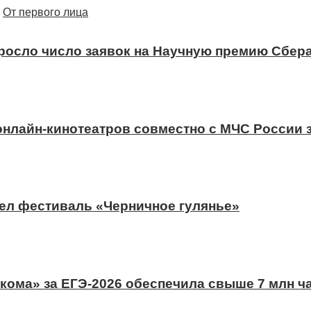
От первого лица
ыросло число заявок на Научную премию Сбера
 онлайн-кинотеатров совместно с МЧС России
ел фестиваль «Черничное гулянье»
ома» за ЕГЭ-2026 обеспечила свыше 7 млн ч