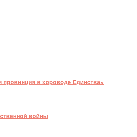
я провинция в хороводе Единства»
ественной войны