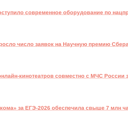
оступило современное оборудование по нацп
ыросло число заявок на Научную премию Сбера
 онлайн-кинотеатров совместно с МЧС России
ома» за ЕГЭ-2026 обеспечила свыше 7 млн ч