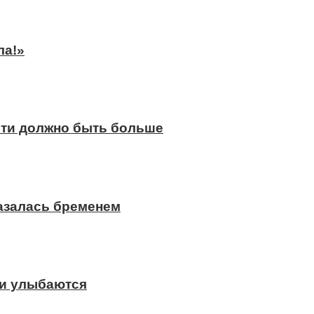
ла!»
сти должно быть больше
казалась бременем
ди улыбаются